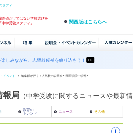
スタディ
偏差値だけではない学校選びを
関西版はこちらへ
「中学受験スタディ」
を楽しみながら、志望校候補を絞り込もう！
PR
会・イベント
編集部が行く！人気校の説明会〜関西学院中学部〜
情報局
（中学受験に関するニュースや最新
教育の
向
ニュース
その他
トレンド