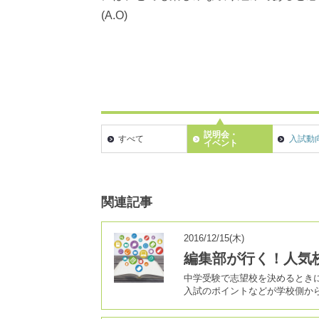
(A.O)
説明会・
すべて
入試動
イベント
関連記事
2016/12/15(木)
編集部が行く！人気
中学受験で志望校を決めるとき
入試のポイントなどが学校側か