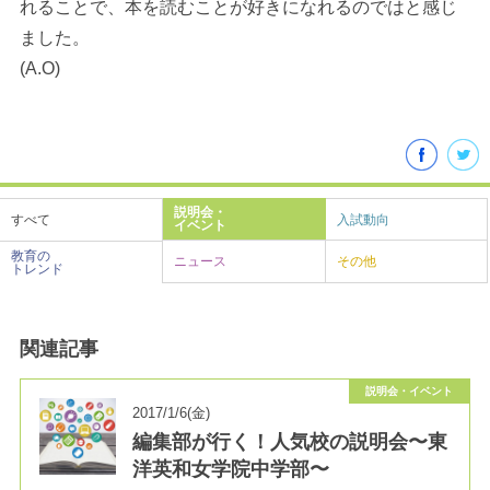
れることで、本を読むことが好きになれるのではと感じ
ました。
(A.O)
説明会・
すべて
入試動向
イベント
教育の
ニュース
その他
トレンド
関連記事
説明会・イベント
2017/1/6(金)
編集部が行く！人気校の説明会〜東
洋英和女学院中学部〜