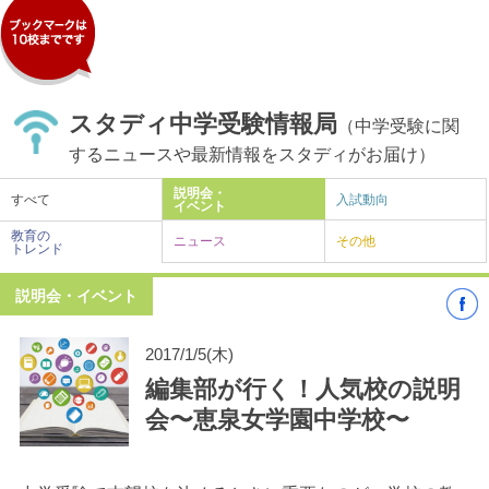
スタディ中学受験情報局
（中学受験に関
するニュースや最新情報をスタディがお届け）
説明会・
すべて
入試動向
イベント
教育の
ニュース
その他
トレンド
説明会・イベント
2017/1/5(木)
編集部が行く！人気校の説明
会〜恵泉女学園中学校〜