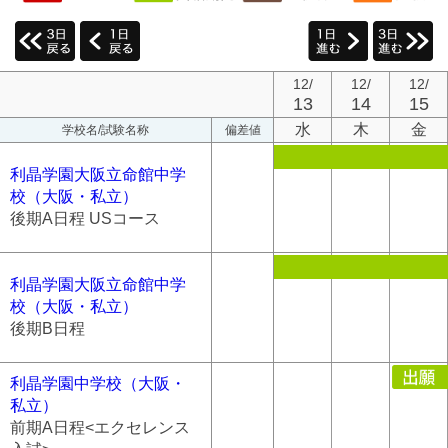
12/
12/
12/
13
14
15
水
木
金
学校名/試験名称
偏差値
利晶学園大阪立命館中学
校（大阪・私立）
後期A日程 USコース
利晶学園大阪立命館中学
校（大阪・私立）
後期B日程
利晶学園中学校（大阪・
私立）
前期A日程<エクセレンス