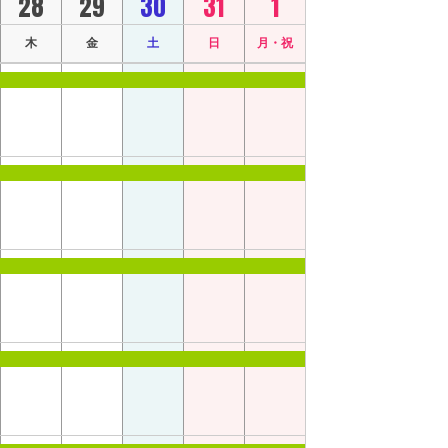
28
29
30
31
1
木
金
土
日
月・祝