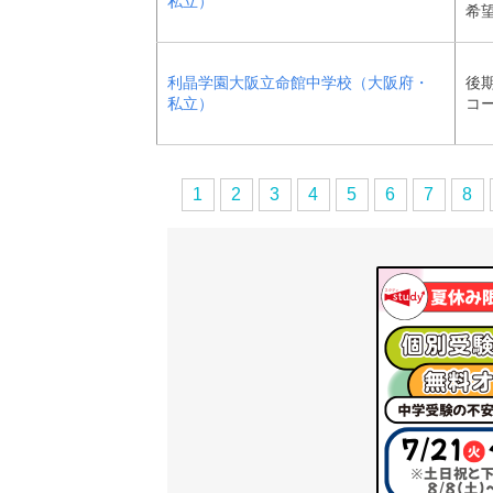
私立）
希
利晶学園大阪立命館中学校（大阪府・
後期
私立）
コ
1
2
3
4
5
6
7
8