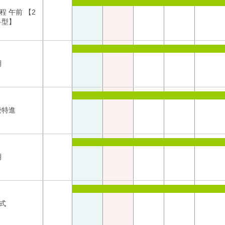
程 午前 【2
科型】
期
後特進
期
式