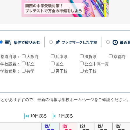
都道府県：
大阪府
兵庫県
滋賀県
京都府
学校設置：
私立
国立
公立中高一貫
学校種別：
共学
男子校
女子校
ことがありますので、最新の情報は学校ホームページをご確認ください
10日戻る
1日戻る
12/
12/
12/
12/
12/