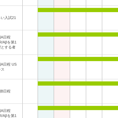
い入試21
期A日程
/R/Aβを第1
望とする者
A日程 US
ース
期B日程
期A日程
/R/Aβを第1