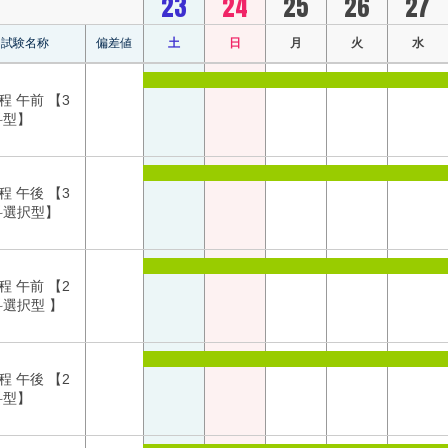
23
24
25
26
27
試験名称
偏差値
土
日
月
火
水
程 午前 【3
科型】
程 午後 【3
科選択型】
程 午前 【2
科選択型 】
程 午後 【2
科型】