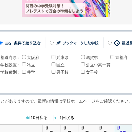
都道府県：
大阪府
兵庫県
滋賀県
京都府
学校設置：
私立
国立
公立中高一貫
学校種別：
共学
男子校
女子校
ことがありますので、最新の情報は学校ホームページをご確認ください
10日戻る
1日戻る
1/
1/
1/
1/
1/