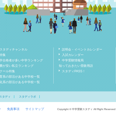
スタディチャンネル
説明会・イベントカレンダー
特集
入試カレンダー
学合格者が多い中学ランキング
中学受験情報局
費が安い私立ランキング
知っておきたい受験用語
クール特集
スタディPASS！
育系の部活がある中学校一覧
化系の部活がある中学校一覧
スタディ
スタディラボ
ー
免責事項
サイトマップ
Copyright © 中学受験スタディ All Right Reserved