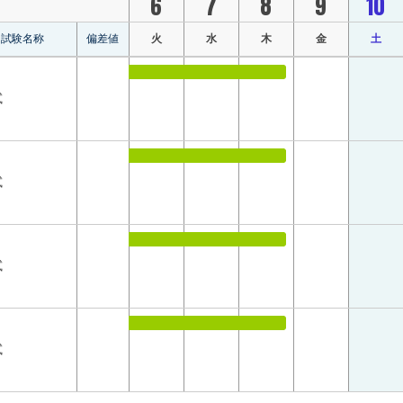
6
7
8
9
10
試験名称
偏差値
火
水
木
金
土
試
試
試
試