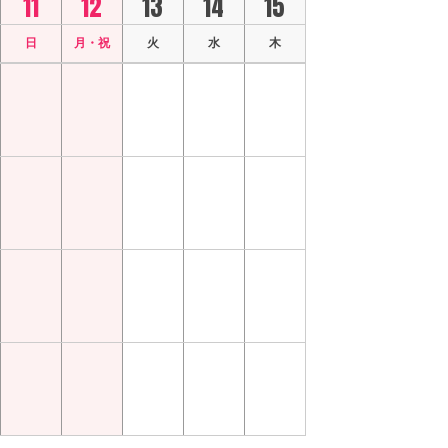
11
12
13
14
15
日
月・祝
火
水
木