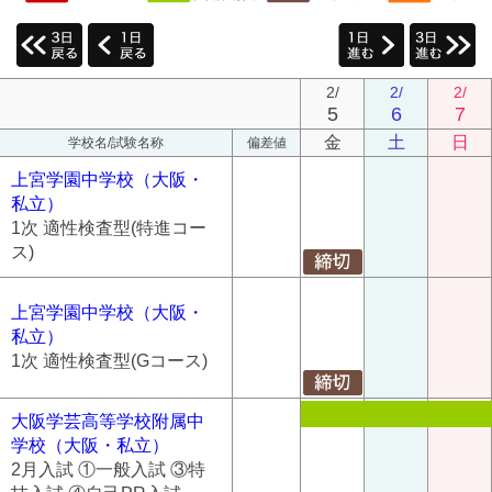
2/
2/
2/
5
6
7
金
土
日
学校名/試験名称
偏差値
上宮学園中学校（大阪・
私立）
1次 適性検査型(特進コー
ス)
上宮学園中学校（大阪・
私立）
1次 適性検査型(Gコース)
大阪学芸高等学校附属中
学校（大阪・私立）
2月入試 ①一般入試 ③特