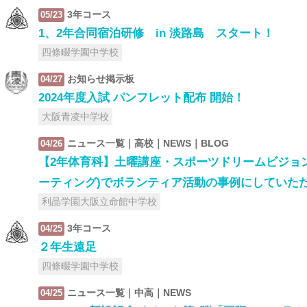
3年コース
05/23
1、2年合同宿泊研修 in 淡路島 スタート！
四條畷学園中学校
お知らせ掲示板
04/27
2024年度入試 パンフレット配布 開始！
大阪青凌中学校
ニュース一覧｜高校｜NEWS｜BLOG
04/26
【2年体育科】土曜講座・スポーツドリームビジョン(
ーティング)でボランティア活動の事例にしていた
利晶学園大阪立命館中学校
3年コース
04/25
２年生遠足
四條畷学園中学校
ニュース一覧｜中高｜NEWS
04/25