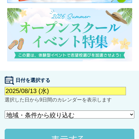
最近見た学校
学校閲覧履歴はありません
ブックマークした学校
日付を選択する
ブックマークした学校はありません
選択した日から9日間のカレンダーを表示します