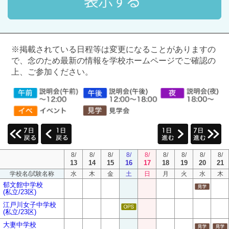
※掲載されている日程等は変更になることがありますの
で、念のため最新の情報を学校ホームページでご確認の
上、ご参加ください。
8/
8/
8/
8/
8/
8/
8/
8/
8/
13
14
15
16
17
18
19
20
21
学校名/試験名称
水
木
金
土
日
月
火
水
木
郁文館中学校
(私立/23区)
江戸川女子中学校
(私立/23区)
大妻中学校