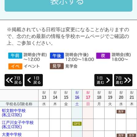
※掲載されている日程等は変更になることがありますの
で、念のため最新の情報を学校ホームページでご確認の
上、ご参加ください。
8/
8/
8/
8/
8/
8/
8/
8/
8/
13
14
15
16
17
18
19
20
21
学校名/試験名称
水
木
金
土
日
月
火
水
木
郁文館中学校
(私立/23区)
江戸川女子中学校
(私立/23区)
大妻中学校