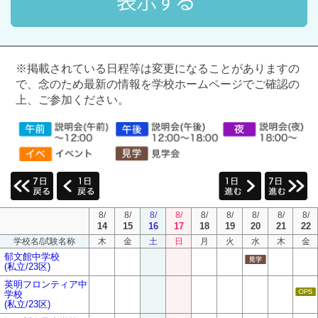
※掲載されている日程等は変更になることがありますの
で、念のため最新の情報を学校ホームページでご確認の
上、ご参加ください。
8/
8/
8/
8/
8/
8/
8/
8/
8/
14
15
16
17
18
19
20
21
22
学校名/試験名称
木
金
土
日
月
火
水
木
金
郁文館中学校
(私立/23区)
英明フロンティア中
学校
(私立/23区)