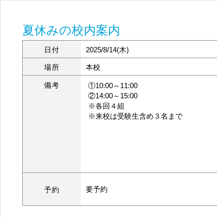
夏休みの校内案内
日付
2025/8/14(木)
場所
本校
備考
①10:00～11:00
②14:00～15:00
※各回４組
※来校は受験生含め３名まで
要予約
予約