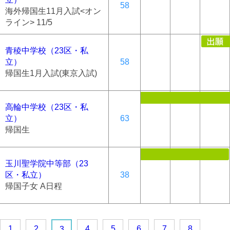
58
海外帰国生11月入試<オン
ライン> 11/5
青稜中学校（23区・私
立）
58
帰国生1月入試(東京入試)
高輪中学校（23区・私
立）
63
帰国生
玉川聖学院中等部（23
区・私立）
38
帰国子女 A日程
1
2
4
5
6
7
8
3