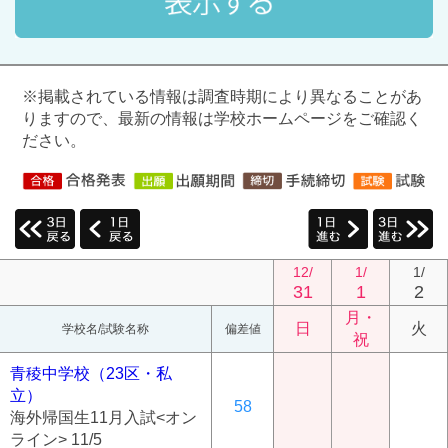
※掲載されている情報は調査時期により異なることがあ
りますので、最新の情報は学校ホームページをご確認く
ださい。
12/
1/
1/
31
1
2
月・
日
火
学校名/試験名称
偏差値
祝
青稜中学校（23区・私
立）
58
海外帰国生11月入試<オン
ライン> 11/5