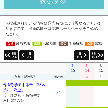
※掲載されている情報は調査時期により異なることがあ
りますので、最新の情報は学校ホームページをご確認く
ださい。
1/
1/
1/
13
14
15
土
日
月
学校名/試験名称
偏差値
吉祥寺学園中等部（23区
以外・私立）
31
【一般選抜・特待生選
抜】 2科A③