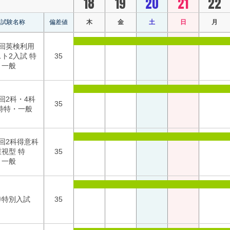
18
19
20
21
22
試験名称
偏差値
木
金
土
日
月
2回英検利用
ト2入試 特
35
・一般
回2科・4科
35
 特特・一般
回2科得意科
視型 特
35
・一般
待特別入試
35