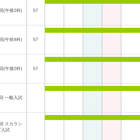
回(午後2科)
57
回(午前4科)
57
回(午後2科)
57
回 一般入試
回 スカラシ
プ入試