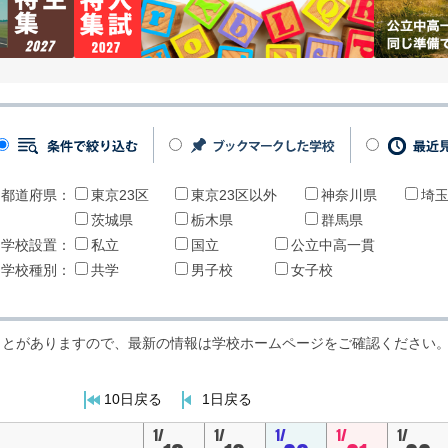
都道府県：
東京23区
東京23区以外
神奈川県
埼
茨城県
栃木県
群馬県
学校設置：
私立
国立
公立中高一貫
学校種別：
共学
男子校
女子校
ことがありますので、最新の情報は学校ホームページをご確認ください
10日戻る
1日戻る
1/
1/
1/
1/
1/