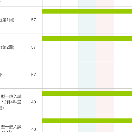
科
(第1回)
57
(第2回)
57
国生
57
科型一般入試
次 / 2科4科選
40
))
科型一般入試
40