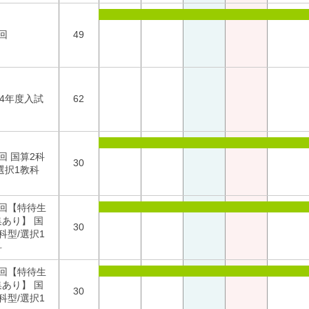
回
49
24年度入試
62
回 国算2科
30
選択1教科
2回【特待生
集あり】 国
30
科型/選択1
科
3回【特待生
集あり】 国
30
科型/選択1