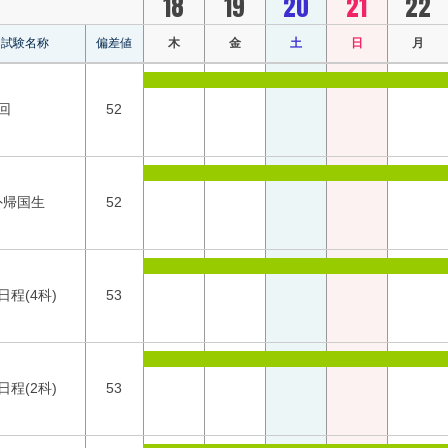
18
19
20
21
22
試験名称
偏差値
木
金
土
日
月
回
52
外帰国生
52
1日程(4科)
53
2日程(2科)
53