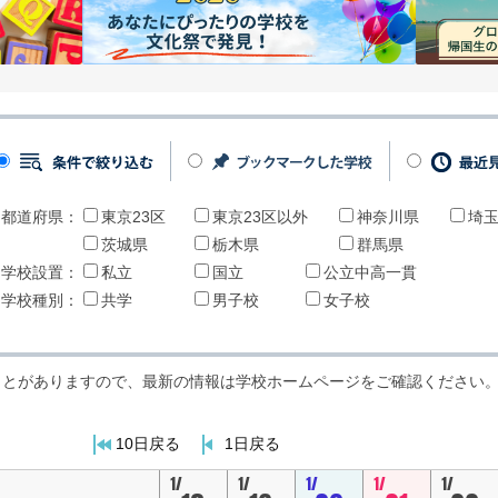
都道府県：
東京23区
東京23区以外
神奈川県
埼
茨城県
栃木県
群馬県
学校設置：
私立
国立
公立中高一貫
学校種別：
共学
男子校
女子校
ことがありますので、最新の情報は学校ホームページをご確認ください
10日戻る
1日戻る
1/
1/
1/
1/
1/