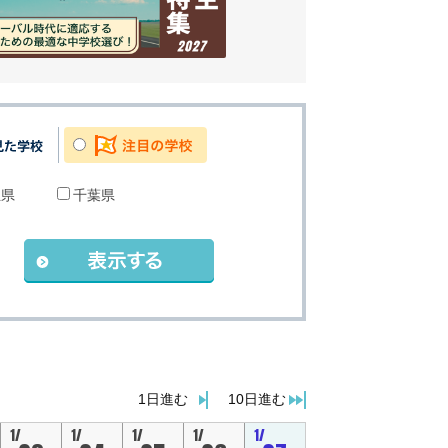
玉県
千葉県
。
1日進む
10日進む
1/
1/
1/
1/
1/