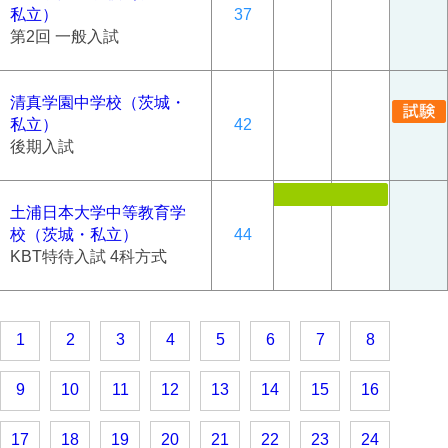
私立）
37
第2回 一般入試
清真学園中学校（茨城・
私立）
42
後期入試
土浦日本大学中等教育学
校（茨城・私立）
44
KBT特待入試 4科方式
1
2
3
4
5
6
7
8
9
10
11
12
13
14
15
16
17
18
19
20
21
22
23
24