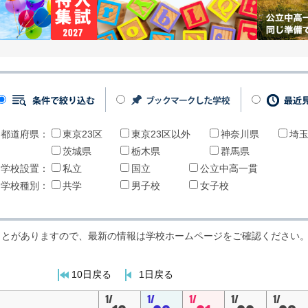
都道府県：
東京23区
東京23区以外
神奈川県
埼
茨城県
栃木県
群馬県
学校設置：
私立
国立
公立中高一貫
学校種別：
共学
男子校
女子校
ことがありますので、最新の情報は学校ホームページをご確認ください
10日戻る
1日戻る
1/
1/
1/
1/
1/