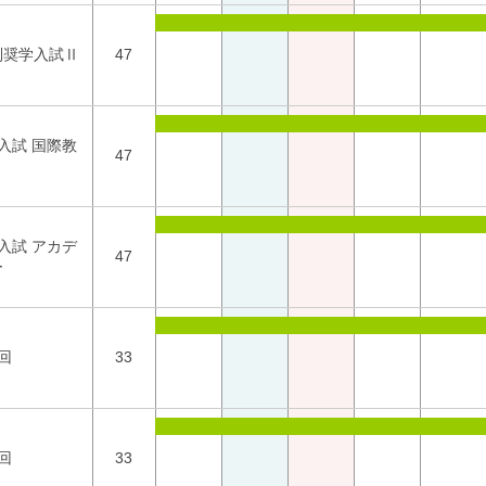
別奨学入試Ⅱ
47
1入試 国際教
47
2入試 アカデ
47
ー
回
33
回
33