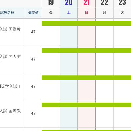
19
20
21
22
23
試験名称
偏差値
金
土
日
月
火
1入試 国際教
47
2入試 アカデ
47
ー
別奨学入試Ⅰ
47
1入試 国際教
47