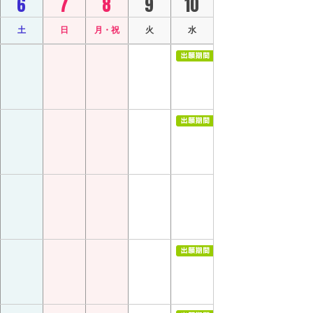
6
7
8
9
10
土
日
月・祝
火
水