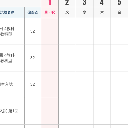
1
2
3
4
5
試験名称
偏差値
月・祝
火
水
木
金
回 4教科
32
2教科型
回 4教科
32
2教科型
国生入試
32
入試 第1回