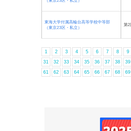
（東京23区・私立）
東海大学付属高輪台高等学校中等部
第2
（東京23区・私立）
1
2
3
4
5
6
7
8
9
31
32
33
34
35
36
37
38
39
61
62
63
64
65
66
67
68
69