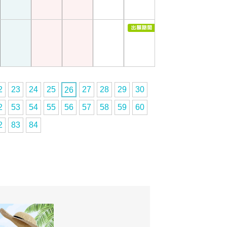
2
23
24
25
27
28
29
30
26
2
53
54
55
56
57
58
59
60
2
83
84