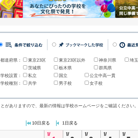
都道府県：
東京23区
東京23区以外
神奈川県
埼
茨城県
栃木県
群馬県
学校設置：
私立
国立
公立中高一貫
学校種別：
共学
男子校
女子校
ことがありますので、最新の情報は学校ホームページをご確認ください
10日戻る
1日戻る
1/
1/
1/
1/
1/