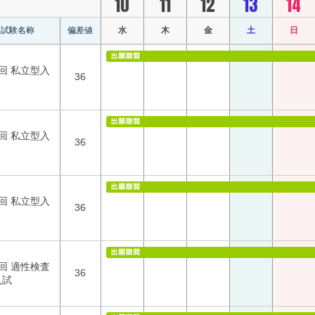
10
11
12
13
14
試験名称
偏差値
水
木
金
土
日
回 私立型入
36
回 私立型入
36
回 私立型入
36
回 適性検査
36
入試