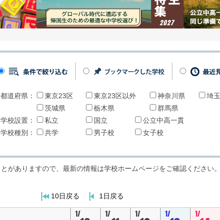
都道府県：
東京23区
東京23区以外
神奈川県
埼
茨城県
栃木県
群馬県
学校設置：
私立
国立
公立中高一貫
学校種別：
共学
男子校
女子校
ことがありますので、最新の情報は学校ホームページをご確認ください
10日戻る
1日戻る
1/
1/
1/
1/
1/