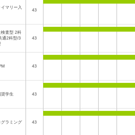
ライマリー入
43
検査型 2科
共通2科型/3
43
型
PM
43
別奨学生
43
ログラミング
43