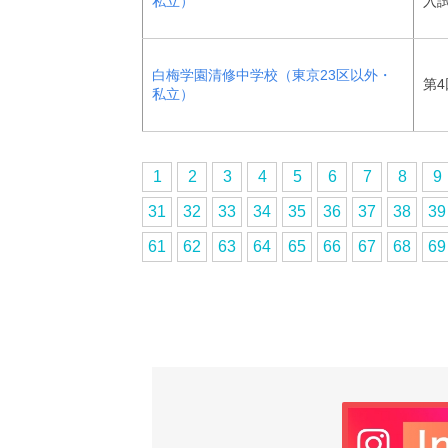
私立）
入
白梅学園清修中学校（東京23区以外・
第4
私立）
1
2
3
4
5
6
7
8
9
31
32
33
34
35
36
37
38
39
61
62
63
64
65
66
67
68
69