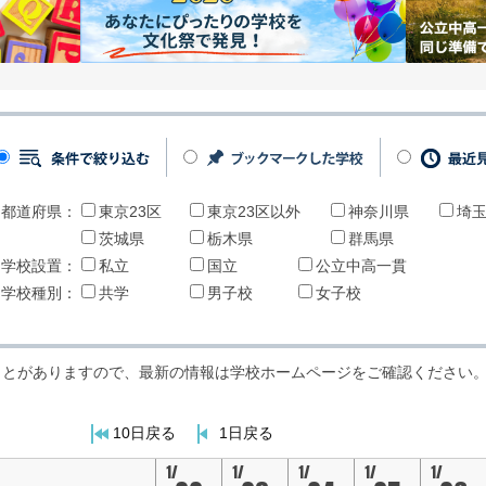
都道府県：
東京23区
東京23区以外
神奈川県
埼
茨城県
栃木県
群馬県
学校設置：
私立
国立
公立中高一貫
学校種別：
共学
男子校
女子校
ことがありますので、最新の情報は学校ホームページをご確認ください
10日戻る
1日戻る
1/
1/
1/
1/
1/