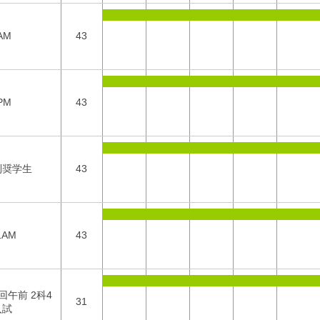
AM
43
PM
43
別奨学生
43
1AM
43
回午前 2科4
31
入試