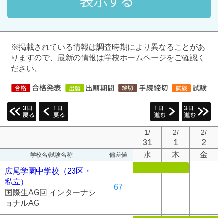
※掲載されている情報は調査時期により異なることがあ
りますので、最新の情報は学校ホームページをご確認く
ださい。
1/
2/
2/
31
1
2
水
木
金
学校名/試験名称
偏差値
広尾学園中学校（23区・
私立）
67
国際生AG回 インターナシ
ョナルAG