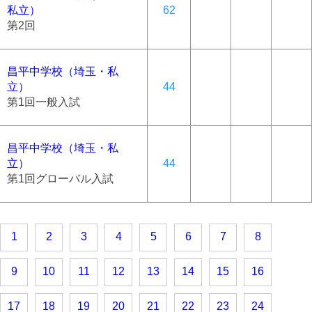
私立）
62
第2回
昌平中学校（埼玉・私
立）
44
第1回一般入試
昌平中学校（埼玉・私
立）
44
第1回グローバル入試
1
2
3
4
5
6
7
8
9
10
11
12
13
14
15
16
17
18
19
20
21
22
23
24