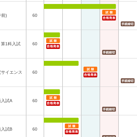
午前)
60
・算1科入試
60
究サイエンス
60
語入試A
60
語入試B
60