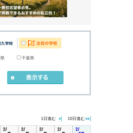
玉県
千葉県
。
1日進む
10日進む
2/
2/
2/
2/
2/