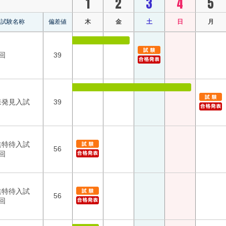
1
2
3
4
5
試験名称
偏差値
木
金
土
日
月
回
39
来発見入試
39
進特待入試
56
回
進特待入試
56
回