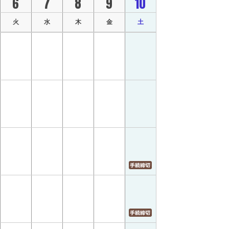
6
7
8
9
10
火
水
木
金
土