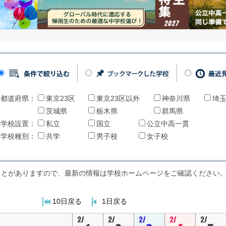
都道府県：
東京23区
東京23区以外
神奈川県
埼
茨城県
栃木県
群馬県
学校設置：
私立
国立
公立中高一貫
学校種別：
共学
男子校
女子校
ことがありますので、最新の情報は学校ホームページをご確認ください
10日戻る
1日戻る
2/
2/
2/
2/
2/