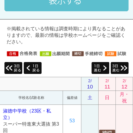
※掲載されている情報は調査時期により異なることがあ
りますので、最新の情報は学校ホームページをご確認く
ださい。
2/
2/
2/
10
11
12
月・
土
日
学校名/試験名称
偏差値
祝
淑徳中学校（23区・私
立）
53
スーパー特進東大選抜 第3
回