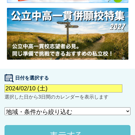
最近見た学校
学校閲覧履歴はありません
ブックマークした学校
日付を選択する
ブックマークした学校はありません
選択した日から3日間のカレンダーを表示します