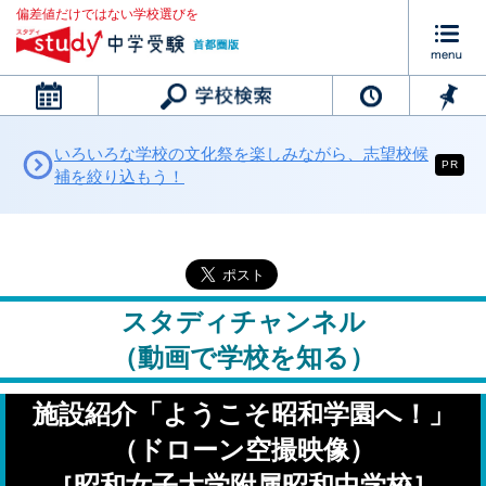
偏差値だけではない学校選びを
カレンダー
いろいろな学校の文化祭を楽しみながら、志望校候
PR
補を絞り込もう！
スタディチャンネル
（動画で学校を知る）
施設紹介「ようこそ昭和学園へ！」
（ドローン空撮映像）
［昭和女子大学附属昭和中学校］