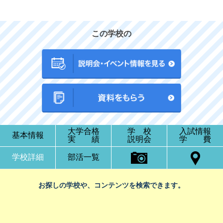
この学校の
大学合格
学 校
入試情報
基本情報
実 績
説明会
学 費
学校詳細
部活一覧
お探しの学校や、コンテンツを検索できます。