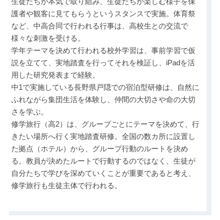
生徒たちが本気で取り組み、生徒たちが楽しむ様子を保
護者や観客に見てもらうというスタンスで実施。体育祭
など、中高合同で行われる行事は、高校生との交流で
様々な刺激を受ける。
学年テーマを決めて行われる校外学習は、事前学習で仮
説を立てて、実地踏査を行ってそれを検証し、iPadを活
用した研究発表まで経験。
中1で実施している長野県戸隠での宿泊型研修は、自然に
ふれながら集団生活を体験し、仲間の大切さや命の大切
さを学ぶ。
修学旅行（高2）は、グループごとにテーマを決めて、行
きたい場所へ行く実地踏査研修。全国の数カ所に設置し
た拠点（ホテル）から、グループ行動のルートを決め
る。教員が決めたルートで行動するのではなく、生徒が
自分たちで学びを深めていくことが重要であると考え、
修学旅行も生徒主体で行われる。