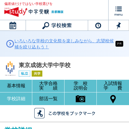
偏差値だけではない学校選びを
カレンダー
いろいろな学校の文化祭を楽しみながら、志望校候
PR
補を絞り込もう！
東京成徳大学中学校
大学合格
学 校
入試情報
基本情報
実 績
説明会
学 費
学校詳細
部活一覧