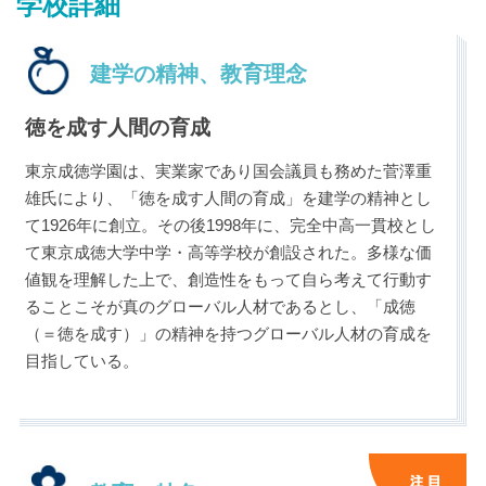
学校詳細
建学の精神、教育理念
徳を成す人間の育成
最近見た学校
東京成徳学園は、実業家であり国会議員も務めた菅澤重
東京成徳大学中学校
雄氏により、「徳を成す人間の育成」を建学の精神とし
て1926年に創立。その後1998年に、完全中高一貫校とし
て東京成徳大学中学・高等学校が創設された。多様な価
ブックマークした学校
値観を理解した上で、創造性をもって自ら考えて行動す
ブックマークした学校はありません
ることこそが真のグローバル人材であるとし、「成徳
（＝徳を成す）」の精神を持つグローバル人材の育成を
目指している。