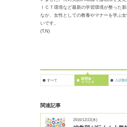
ＩＣＴ環境など最新の学習環境が整った新
なか、女性としての教養やマナーを学ぶ女
いです。
(T.N)
説明会・
すべて
入試動
イベント
関連記事
2016/12/22(木)