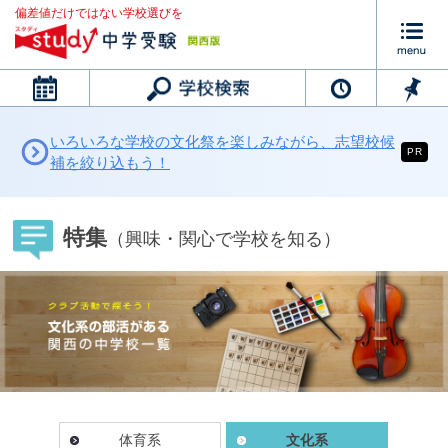
偏差値だけではない学校選びを
カレンダー
いろいろな学校の文化祭を楽しみながら、志望校候
PR
補を絞り込もう！
特集
（興味・関心で学校を知る）
体育系
文化系