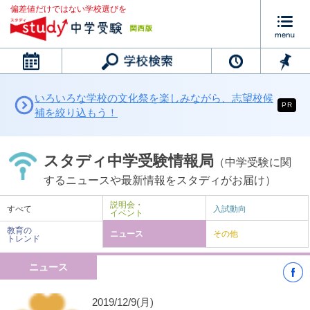
偏差値だけではない学校選びを
カレンダー
いろいろな学校の文化祭を楽しみながら、志望校候
PR
補を絞り込もう！
スタディ中学受験情報局
（中学受験に関
するニュースや最新情報をスタディがお届け）
説明会・
すべて
入試動向
イベント
教育の
ニュース
その他
トレンド
ニュース
2019/12/9(月)