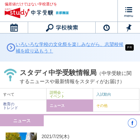
偏差値だけではない学校選びを
カレンダー
いろいろな学校の文化祭を楽しみながら、志望校候
PR
補を絞り込もう！
スタディ中学受験情報局
（中学受験に関
するニュースや最新情報をスタディがお届け）
説明会・
すべて
入試動向
イベント
教育の
ニュース
その他
トレンド
ニュース
2021/7/29(木)