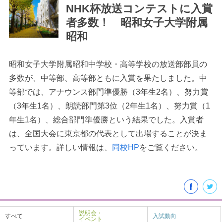
NHK杯放送コンテストに入賞
者多数！ 昭和女子大学附属
昭和
昭和女子大学附属昭和中学校・高等学校の放送部部員の
最近見た学校
多数が、中等部、高等部ともに入賞を果たしました。中
学校閲覧履歴はありません
等部では、アナウンス部門準優勝（3年生2名）、努力賞
（3年生1名）、朗読部門第3位（2年生1名）、努力賞（1
年生1名）、総合部門準優勝という結果でした。入賞者
ブックマークした学校
は、全国大会に東京都の代表として出場することが決ま
ブックマークした学校はありません
っています。詳しい情報は、
同校HP
をご覧ください。
説明会・
すべて
入試動向
イベント