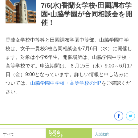
7/6(水)香蘭女学校•田園調布学
園•山脇学園が合同相談会を開
催！
香蘭女学校中等科と田園調布学園中等部、山脇学園中学
最近見た学校
校は、女子一貫校3校合同相談会を7月6日（水）に開催し
学校閲覧履歴はありません
ます。対象は小学6年生。開催場所は、山脇学園中学校・
高等学校です。申込期間は、６月15日（水）9:00～6月17
日（金）9:00となっています。詳しい情報と申し込みに
ブックマークした学校
ついては、
山脇学園中学校・高等学校のHP
をご確認くだ
ブックマークした学校はありません
さい。
説明会・
すべて
入試動向
イベント