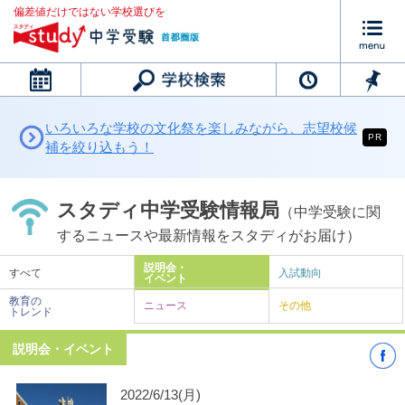
偏差値だけではない学校選びを
カレンダー
いろいろな学校の文化祭を楽しみながら、志望校候
PR
補を絞り込もう！
スタディ中学受験情報局
（中学受験に関
するニュースや最新情報をスタディがお届け）
説明会・
すべて
入試動向
イベント
教育の
ニュース
その他
トレンド
説明会・イベント
2022/6/13(月)