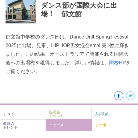
ダンス部が国際大会に出
場！ 郁文館
郁文館中学校のダンス部は、Dance Drill Spring Festival
最近見た学校
2025に出場。見事、HIPHOP男女混合small第1位に輝き
ました。この結果、オーストラリアで開催される国際大
学校閲覧履歴はありません
会への出場権を獲得しました。詳しい情報は、
同校HP
を
ご覧ください。
ブックマークした学校
ブックマークした学校はありません
説明会・
すべて
入試動向
イベント
教育の
ニュース
その他
トレンド