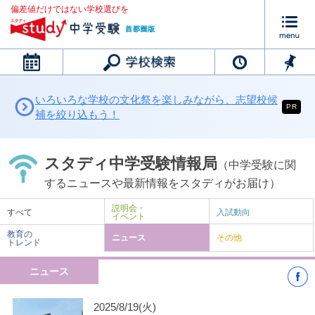
偏差値だけではない学校選びを
カレンダー
いろいろな学校の文化祭を楽しみながら、志望校候
PR
補を絞り込もう！
スタディ中学受験情報局
（中学受験に関
するニュースや最新情報をスタディがお届け）
説明会・
すべて
入試動向
イベント
教育の
ニュース
その他
トレンド
ニュース
2025/8/19(火)