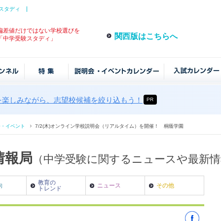
スタディ
偏差値だけではない学校選びを
関西版はこちらへ
「中学受験スタディ」
を楽しみながら、志望校候補を絞り込もう！
PR
会・イベント
7/2(木)オンライン学校説明会（リアルタイム）を開催！ 桐蔭学園
情報局
（中学受験に関するニュースや最新
教育の
向
ニュース
その他
トレンド