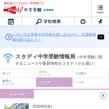
偏差値だけではない学校選びを
カレンダー
いろいろな学校の文化祭を楽しみながら、志望校候
PR
補を絞り込もう！
スタディ中学受験情報局
（中学受験に関
するニュースや最新情報をスタディがお届け）
説明会・
すべて
入試動向
イベント
教育の
ニュース
その他
トレンド
ニュース
2026/6/5(金)