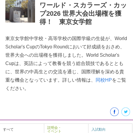
ワールド・スカラーズ・カッ
プ2026 世界大会出場権を獲
得！ 東京女学館
東京女学館中学校・高等学校の国際学級の生徒が、World
最近見た学校
Scholar's CupのTokyo Roundにおいて好成績をおさめ、
学校閲覧履歴はありません
世界大会への出場権を獲得しました。World Scholar's
Cupは、英語によって教養を競う総合競技であるととも
に、世界の中高生との交流を通じ、国際理解を深める貴
ブックマークした学校
重な機会となっています。詳しい情報は、
同校HP
をご覧
ブックマークした学校はありません
ください。
説明会・
すべて
入試動向
イベント