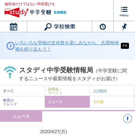
偏差値だけではない学校選びを
カレンダー
いろいろな学校の文化祭を楽しみながら、志望校候
PR
補を絞り込もう！
スタディ中学受験情報局
（中学受験に関
するニュースや最新情報をスタディがお届け）
説明会・
すべて
入試動向
イベント
教育の
ニュース
その他
トレンド
ニュース
2020/4/27(月)