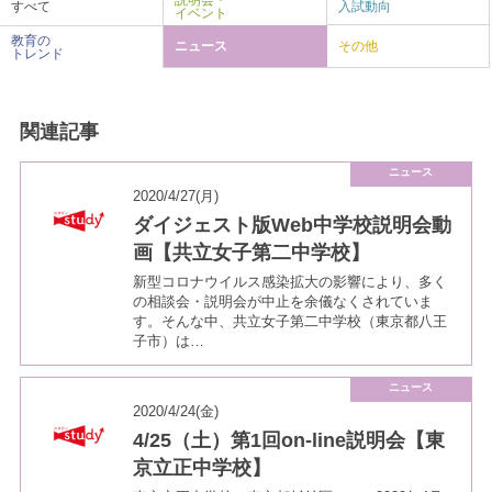
説明会・
すべて
入試動向
イベント
教育の
ニュース
その他
トレンド
関連記事
ニュース
2020/4/27(月)
ダイジェスト版Web中学校説明会動
画【共立女子第二中学校】
新型コロナウイルス感染拡大の影響により、多く
の相談会・説明会が中止を余儀なくされていま
す。そんな中、共立女子第二中学校（東京都八王
子市）は…
ニュース
2020/4/24(金)
4/25（土）第1回on-line説明会【東
京立正中学校】