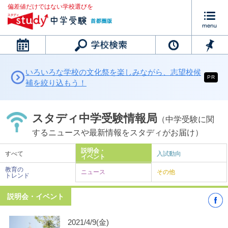
偏差値だけではない学校選びを
カレンダー
いろいろな学校の文化祭を楽しみながら、志望校候
PR
補を絞り込もう！
スタディ中学受験情報局
（中学受験に関
するニュースや最新情報をスタディがお届け）
説明会・
すべて
入試動向
イベント
教育の
ニュース
その他
トレンド
説明会・イベント
2021/4/9(金)