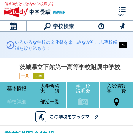
偏差値だけではない学校選びを
カレンダー
いろいろな学校の文化祭を楽しみながら、志望校候
PR
補を絞り込もう！
茨城県立下館第一高等学校附属中学校
大学合格
学 校
入試情報
基本情報
実 績
説明会
学 費
学校詳細
部活一覧