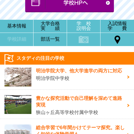
大学合格
学 校
入試情報
基本情報
実 績
説明会
学 費
学校詳細
部活一覧
スタディの注目の学校
明治学院大学、他大学進学の両方に対応
明治学院中学校
豊かな探究活動で自己理解を深めて進路
実現
狭山ヶ丘高等学校付属中学校
総合学習で6年間かけてテーマ探究。楽し