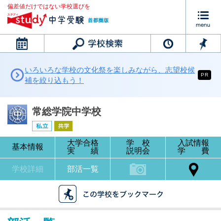
偏差値だけではない学校選びを
カレンダー
いろいろな学校の文化祭を楽しみながら、志望校候
PR
補を絞り込もう！
常総学院中学校
大学合格
学 校
入試情報
基本情報
実 績
説明会
学 費
学校詳細
部活一覧