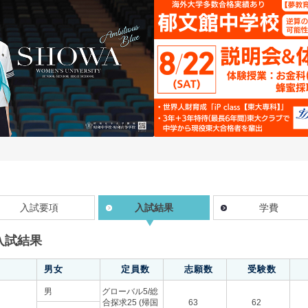
入試要項
入試結果
学費
入試結果
男女
定員数
志願数
受験数
男
グローバル5/総
合探求25 (帰国
63
62