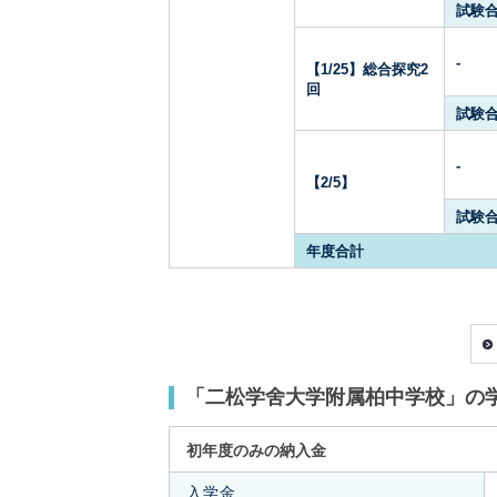
試験
-
【1/25】総合探究2
回
試験
-
【2/5】
試験
年度合計
「二松学舍大学附属柏中学校」の
初年度のみの納入金
入学金