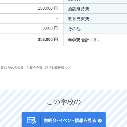
150,000 円
施設維持費
-
教育充実費
8,000 円
その他
358,000 円
年学費 合計（Ｂ）
学費)父母の会会費、生徒会会費、諸活動後援費 など
この学校の