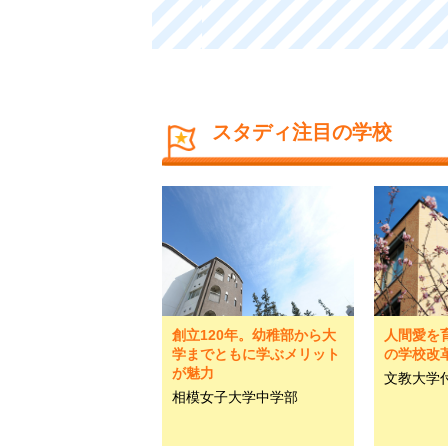
スタディ注目の学校
創立120年。幼稚部から大
人間愛を
学までともに学ぶメリット
の学校改
が魅力
文教大学
相模女子大学中学部