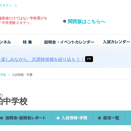
スタディ
偏差値だけではない学校選びを
関西版はこちらへ
「中学受験スタディ」
を楽しみながら、志望校候補を絞り込もう！
PR
中学校
入試情報・学費
わ
柏中学校