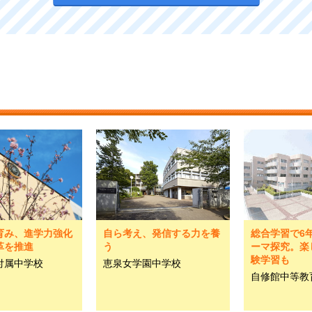
育み、進学力強化
自ら考え、発信する力を養
総合学習で6
革を推進
う
ーマ探究。楽
験学習も
付属中学校
恵泉女学園中学校
自修館中等教