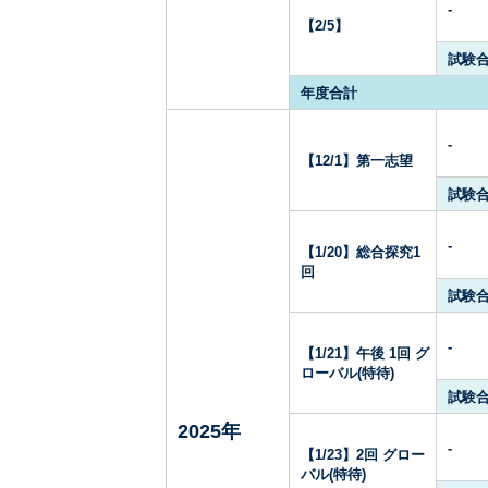
-
【2/5】
試験
年度合計
-
【12/1】第一志望
試験
-
【1/20】総合探究1
回
試験
-
【1/21】午後 1回 グ
ローバル(特待)
試験
2025年
-
【1/23】2回 グロー
バル(特待)