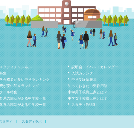
スタディチャンネル
説明会・イベントカレンダー
特集
入試カレンダー
学合格者が多い中学ランキング
中学受験情報局
費が安い私立ランキング
知っておきたい受験用語
クール特集
中学男子校御三家とは？
育系の部活がある中学校一覧
中学女子校御三家とは？
化系の部活がある中学校一覧
スタディPASS！
スタディ
スタディラボ