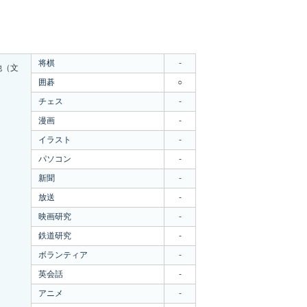
将棋
-
他（文
）
囲碁
○
チェス
-
漫画
-
イラスト
-
パソコン
-
新聞
-
放送
-
映画研究
-
鉄道研究
-
ボランティア
-
英会話
-
アニメ
-