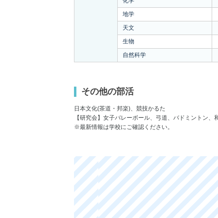
化学
地学
天文
生物
自然科学
その他の部活
日本文化(茶道・邦楽)、競技かるた
【研究会】女子バレーボール、弓道、バドミントン、和
※最新情報は学校にご確認ください。