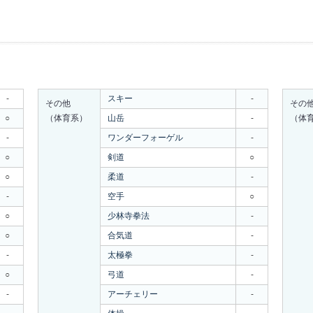
-
スキー
-
その他
その
○
（体育系）
山岳
-
（体
-
ワンダーフォーゲル
-
○
剣道
○
○
柔道
-
-
空手
○
○
少林寺拳法
-
○
合気道
-
-
太極拳
-
○
弓道
-
-
アーチェリー
-