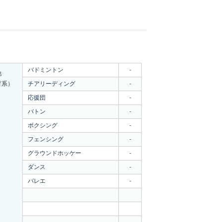
バドミントン
-
他
育系）
チアリーディング
-
応援団
-
バトン
-
ボクシング
-
フェンシング
-
グラウンドホッケー
-
ダンス
-
バレエ
-