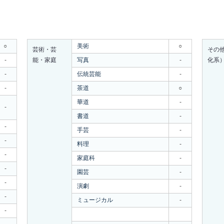
○
美術
○
芸術・芸
その
-
能・家庭
写真
-
化系
-
伝統芸能
-
-
茶道
○
華道
-
-
書道
-
-
手芸
-
-
料理
-
-
家庭科
-
-
園芸
-
-
演劇
-
-
ミュージカル
-
-