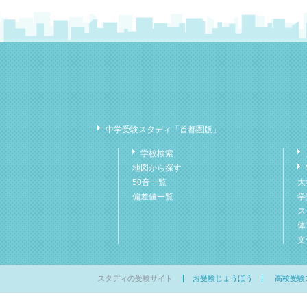
中学受験スタディ「首都圏版」
学校検索
地図から探す
50音一覧
大
偏差値一覧
学
ス
体
文
スタディの受験サイト
お受験じょうほう
高校受験