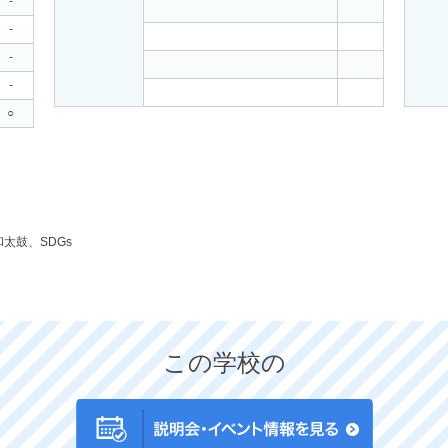
-
-
-
-
○
太鼓、SDGs
この学校の