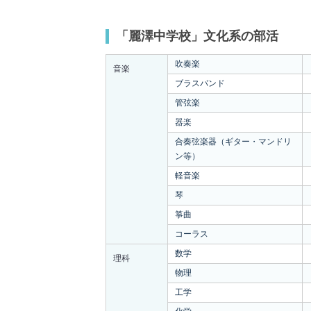
「麗澤中学校」文化系の部活
吹奏楽
音楽
ブラスバンド
管弦楽
器楽
合奏弦楽器（ギター・マンドリ
ン等）
軽音楽
琴
箏曲
コーラス
数学
理科
物理
工学