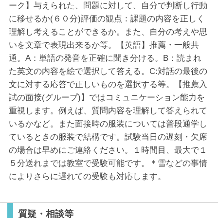
ーク】与えられた、問題に対して、自分で判断し行動
に移せるか(６０分)評価の観点：課題の内容を正しく
理解し考えることができるか。また、自分の考えや思
いを文章で表現出来るか等。【英語】推薦・一般共
通。A：単語の発音を正確に聞き分ける。B：読まれ
た英文の内容を絵で選択して答える。C:対話の最後の
文に対する応答で正しいものを選択する等。【推薦入
試の面接(グループ)】ではコミュニケーション能力を
重視します。例えば、質問内容を理解して答えられて
いるかなど。また面接時の服装については普段通学し
ているときの服装で結構です。試験当日の遅刻・欠席
の場合は早めにご連絡ください。１時間目、最大で１
５分送れまでは教室で受験可能です。＊雪などの事情
によりさらに遅れての受験も対応します。
質疑・相談等