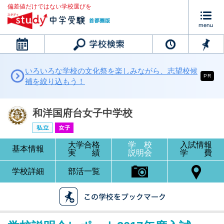
偏差値だけではない学校選びを
カレンダー
いろいろな学校の文化祭を楽しみながら、志望校候
PR
補を絞り込もう！
和洋国府台女子中学校
大学合格
学 校
入試情報
基本情報
実 績
説明会
学 費
学校詳細
部活一覧