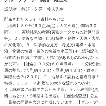
説明者：
教頭・芝原 牧人先生
配布されたスライド資料をもとに。
【理科】３０分(６０点満点)：大問６題(小問約３０
問)。１．実験結果の考察(実験データからの計算問題
等)。２．身近な生物・自然(植物・動物・天体・大地
の変化等)。３．科学的な見方・考え方(電機・水溶
液・物質の性質・気体の性質や水圧等)４．語句記入
形式の解答(漢字で書くと指定があるもの以外はひら
がな可)。【社会】３０分(６０点満点)：１．分野別出
題の割合。地理(約４０％)・歴史(約４０％)・政治と
国際社会(約２０％)。２．地形図の読解と都道府県の
特徴。３．テーマ史(歴史の大きな流れをつかむ)。
４．教科書に記載の内容から出題。５．記述問題(資
料にもとづいて考察する出題)。【適性検査型】公立
一貫校の問題を念頭に作成しています。【グループワ