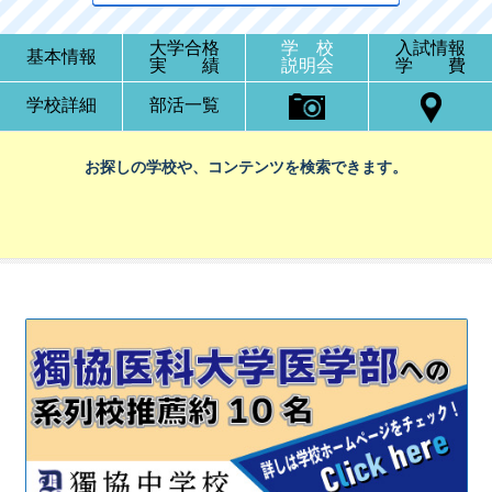
大学合格
学 校
入試情報
基本情報
実 績
説明会
学 費
学校詳細
部活一覧
お探しの学校や、コンテンツを検索できます。