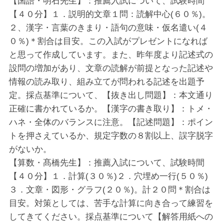
【国語・明石先生】：推薦入試について、試験時間
【４０分】１．説明的文章１問：読解中心(６０％)。
２、漢字・言葉のきまり・語句の意味・仮名遣い(４
０％)＊割合は目安。この入試がプレゼントになれば
と思って作成しています。また、昨年度より記述式の
設問の増加があり、文章の読解が前提となった記述や
情報の読み取り、組み立てが問われる記述を出題予
定。採点基準について、【抜き出し問題】：本文通り
正確に書かれているか。【漢字の書き取り】：トメ・
ハネ・全体のバランスに注意。【記述問題】：ポイン
トを押さえているか、規定字数の８割以上、誤字脱字
がないか。
【算数・髙橋先生】：推薦入試について、試験時間
【４０分】１．計算(３０％)２．穴埋め一行(５０％)
３．文章・図形・グラフ(２０％)。計２０問＊割合は
目安。対策としては、苦手な計算に向き合って練習を
してきてください。採点基準について【解答用紙への