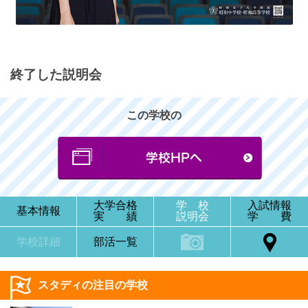
終了した説明会
この学校の
大学合格
学 校
入試情報
基本情報
実 績
説明会
学 費
学校詳細
部活一覧
スタディの注目の学校