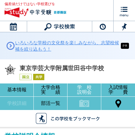
偏差値だけではない学校選びを
カレンダー
いろいろな学校の文化祭を楽しみながら、志望校候
PR
補を絞り込もう！
東京学芸大学附属世田谷中学校
大学合格
学 校
入試情報
基本情報
実 績
説明会
学 費
学校詳細
部活一覧