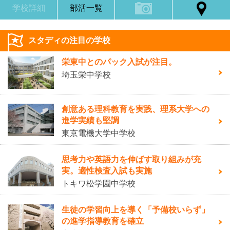
学校詳細
部活一覧
スタディの注目の学校
栄東中とのパック入試が注目。
埼玉栄中学校
創意ある理科教育を実践、理系大学への
進学実績も堅調
東京電機大学中学校
思考力や英語力を伸ばす取り組みが充
実。適性検査入試も実施
トキワ松学園中学校
生徒の学習向上を導く「予備校いらず」
の進学指導教育を確立