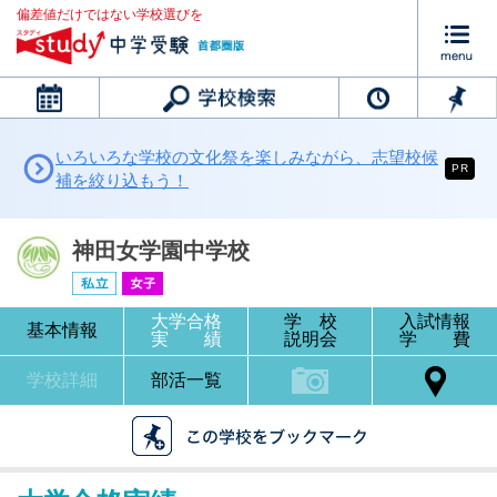
偏差値だけではない学校選びを
カレンダー
いろいろな学校の文化祭を楽しみながら、志望校候
PR
補を絞り込もう！
神田女学園中学校
大学合格
学 校
入試情報
基本情報
実 績
説明会
学 費
学校詳細
部活一覧