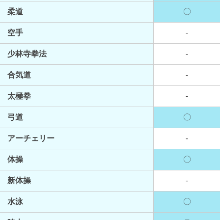
柔道
〇
空手
-
少林寺拳法
-
合気道
-
太極拳
-
弓道
〇
アーチェリー
-
体操
〇
新体操
-
水泳
〇