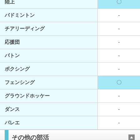
陸上
〇
バドミントン
-
チアリーディング
-
応援団
-
バトン
-
ボクシング
-
フェンシング
〇
グラウンドホッケー
-
ダンス
-
バレエ
-
その他の部活