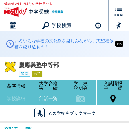
偏差値だけではない学校選びを
カレンダー
いろいろな学校の文化祭を楽しみながら、志望校候
PR
補を絞り込もう！
慶應義塾中等部
大学合格
学 校
入試情報
基本情報
実 績
説明会
学 費
学校詳細
部活一覧