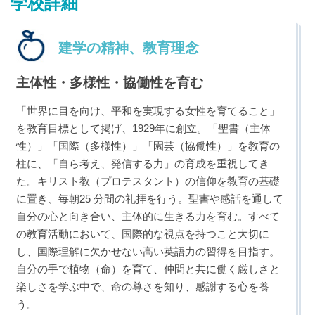
学校詳細
建学の精神、教育理念
主体性・多様性・協働性を育む
最近見た学校
「世界に目を向け、平和を実現する女性を育てること」
恵泉女学園中学校
を教育目標として掲げ、1929年に創立。「聖書（主体
性）」「国際（多様性）」「園芸（協働性）」を教育の
柱に、「自ら考え、発信する力」の育成を重視してき
ブックマークした学校
た。キリスト教（プロテスタント）の信仰を教育の基礎
ブックマークした学校はありません
に置き、毎朝25 分間の礼拝を行う。聖書や感話を通して
自分の心と向き合い、主体的に生きる力を育む。すべて
の教育活動において、国際的な視点を持つこと大切に
し、国際理解に欠かせない高い英語力の習得を目指す。
自分の手で植物（命）を育て、仲間と共に働く厳しさと
楽しさを学ぶ中で、命の尊さを知り、感謝する心を養
う。