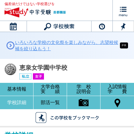
偏差値だけではない学校選びを
カレンダー
いろいろな学校の文化祭を楽しみながら、志望校候
PR
補を絞り込もう！
恵泉女学園中学校
大学合格
学 校
入試情報
基本情報
実 績
説明会
学 費
学校詳細
部活一覧