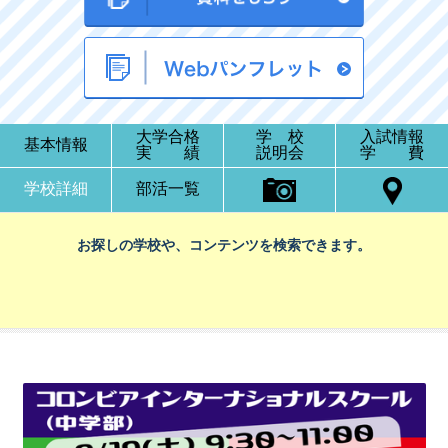
大学合格
学 校
入試情報
基本情報
実 績
説明会
学 費
学校詳細
部活一覧
お探しの学校や、コンテンツを検索できます。