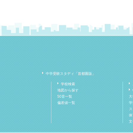
中学受験スタディ「首都圏版」
学校検索
地図から探す
50音一覧
大
偏差値一覧
学
ス
体
文