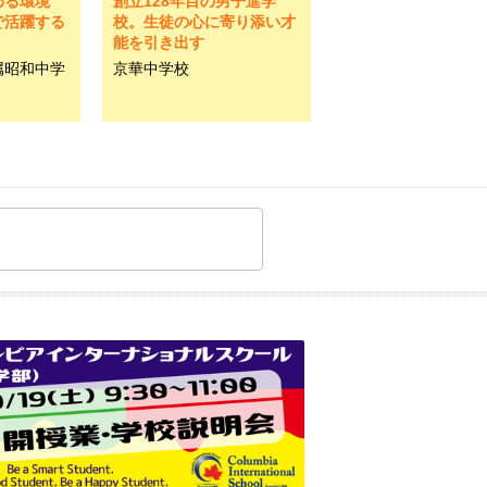
わる環境
創立128年目の男子進学
で活躍する
校。生徒の心に寄り添い才
能を引き出す
属昭和中学
京華中学校