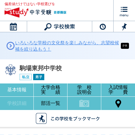
偏差値だけではない学校選びを
カレンダー
いろいろな学校の文化祭を楽しみながら、志望校候
PR
補を絞り込もう！
駒場東邦中学校
大学合格
学 校
入試情報
基本情報
実 績
説明会
学 費
学校詳細
部活一覧