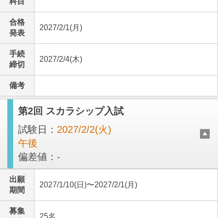
科目
合格
2027/2/1(月)
発表
手続
2027/2/4(木)
締切
備考
第2回 スカラシップ入試
試験日：
2027/2/2(火)
午後
偏差値：
-
出願
2027/1/10(日)〜2027/2/1(月)
期間
募集
25名