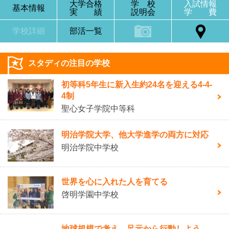
大学合格
学 校
入試情報
基本情報
実 績
説明会
学 費
学校詳細
部活一覧
スタディの注目の学校
初等科5年生に新入生約24名を迎える4-4-
4制
聖心女子学院中等科
明治学院大学、他大学進学の両方に対応
明治学院中学校
世界を心に入れた人を育てる
啓明学園中学校
地球規模で考え、足元から行動しよう