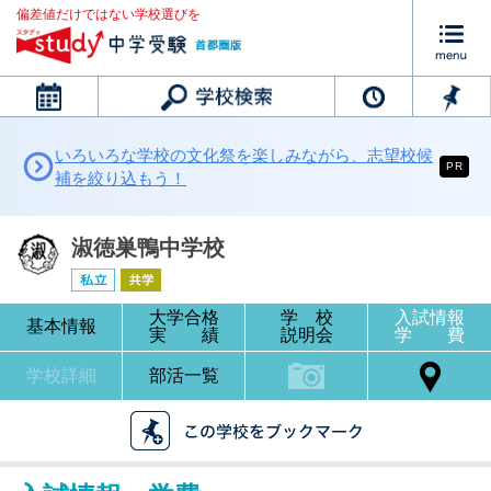
偏差値だけではない学校選びを
カレンダー
いろいろな学校の文化祭を楽しみながら、志望校候
PR
補を絞り込もう！
淑徳巣鴨中学校
大学合格
学 校
入試情報
基本情報
実 績
説明会
学 費
学校詳細
部活一覧