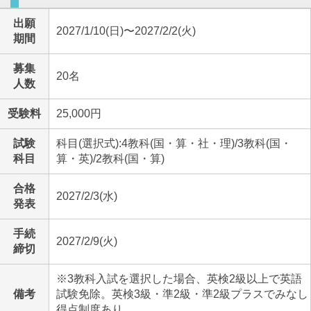
出願
2027/1/10(日)〜2027/2/2(火)
期間
募集
20名
人数
受験料
25,000円
試験
科目(選択式):4教科(国・算・社・理)/3教科(国・
科目
算・英)/2教科(国・算)
合格
2027/2/3(水)
発表
手続
2027/2/9(火)
締切
※3教科入試を選択した場合、英検2級以上で英語
備考
試験免除。英検3級・準2級・準2級プラスでみなし
得点制度あり。