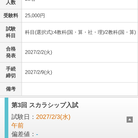
人数
受験料
25,000円
試験
科目(選択式):4教科(国・算・社・理)/2教科(国・算)
科目
合格
2027/2/2(火)
発表
手続
2027/2/9(火)
締切
備考
第3回 スカラシップ入試
試験日：
2027/2/3(水)
午前
偏差値：
-